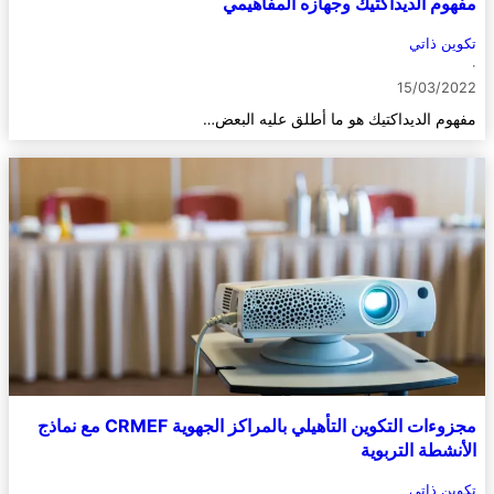
مفهوم الديداكتيك وجهازه المفاهيمي
تكوين ذاتي
·
15/03/2022
مفهوم الديداكتيك هو ما أطلق عليه البعض…
مجزوءات التكوين التأهيلي بالمراكز الجهوية CRMEF مع نماذج
الأنشطة التربوية
تكوين ذاتي