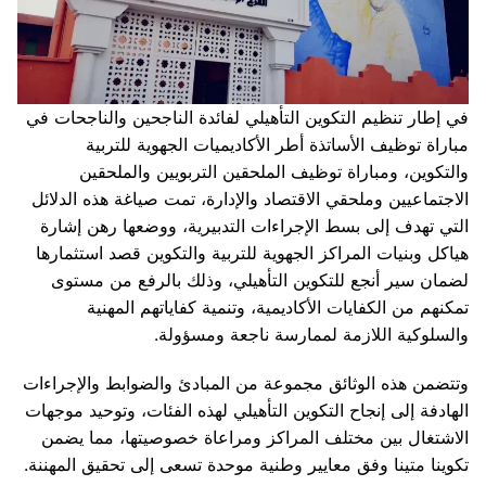
في إطار تنظيم التكوين التأهيلي لفائدة الناجحين والناجحات في
مباراة توظيف الأساتذة أطر الأكاديميات الجهوية للتربية
والتكوين، ومباراة توظيف الملحقين التربويين والملحقين
الاجتماعيين وملحقي الاقتصاد والإدارة، تمت صياغة هذه الدلائل
التي تهدف إلى بسط الإجراءات التدبيرية، ووضعها رهن إشارة
هياكل وبنيات المراكز الجهوية للتربية والتكوين قصد استثمارها
لضمان سير أنجع للتكوين التأهيلي، وذلك بالرفع من مستوى
تمكنهم من الكفايات الأكاديمية، وتنمية كفاياتهم المهنية
والسلوكية اللازمة لممارسة ناجعة ومسؤولة.
وتتضمن هذه الوثائق مجموعة من المبادئ والضوابط والإجراءات
الهادفة إلى إنجاح التكوين التأهيلي لهذه الفئات، وتوحيد موجهات
الاشتغال بين مختلف المراكز ومراعاة خصوصيتها، مما يضمن
تكوينا متينا وفق معايير وطنية موحدة تسعى إلى تحقيق المهننة.