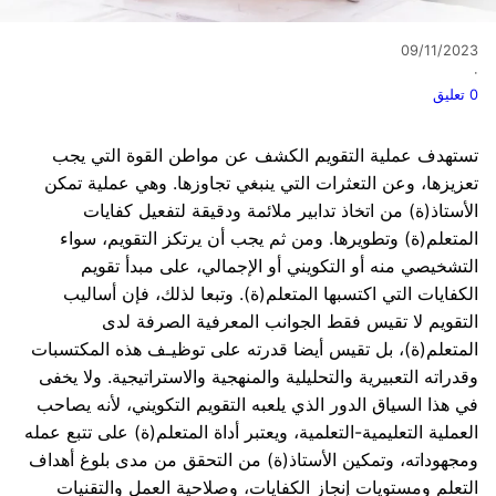
09/11/2023
·
0 تعليق
تستهدف عملية التقويم الكشف عن مواطن القوة التي يجب
تعزيزها، وعن التعثرات التي ينبغي تجاوزها. وهي عملية تمكن
الأستاذ(ة) من اتخاذ تدابير ملائمة ودقيقة لتفعيل كفايات
المتعلم(ة) وتطويرها. ومن ثم يجب أن يرتكز التقويم، سواء
التشخيصي منه أو التكويني أو الإجمالي، على مبدأ تقويم
الكفايات التي اكتسبها المتعلم(ة). وتبعا لذلك، فإن أساليب
التقويم لا تقيس فقط الجوانب المعرفية الصرفة لدى
المتعلم(ة)، بل تقيس أيضا قدرته على توظيـف هذه المكتسبات
وقدراته التعبيرية والتحليلية والمنهجية والاستراتيجية. ولا يخفى
في هذا السياق الدور الذي يلعبه التقويم التكويني، لأنه يصاحب
العملية التعليمية-التعلمية، ويعتبر أداة المتعلم(ة) على تتبع عمله
ومجهوداته، وتمكين الأستاذ(ة) من التحقق من مدى بلوغ أهداف
التعلم ومستويات إنجاز الكفايات، وصلاحية العمل والتقنيات