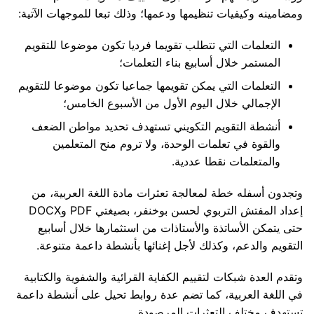
ومضامينه وكيفيات تنظيمها ودعمها؛ وذلك تبعا للموجهات الآتية:
التعلمات التي تتطلب تقويما فرديا تكون موضوعا للتقويم
المستمر خلال أسابيع بناء التعلمات؛
التعلمات التي يمكن تقويمها جماعيا تكون موضوعا للتقويم
الإجمالي خلال اليوم الأول من الأسبوع الخامس؛
أنشطة التقويم التكويني تستهدف تحديد مواطن الضعف
والقوة في تعلمات الوحدة، ولا تروم منح المتعلمين
والمتعلمات نقطا عددية.
وتجدون أسفله خطة لمعالجة تعثرات مادة اللغة العربية، من
إعداد المفتش التربوي لحسن بوخنفر، بصيغتي PDF وDOCX
حتى يتمكن الأساتذة والأستاذات من استثمارها خلال أسابيع
التقويم والدعم، وكذلك لأجل إغنائها بأنشطة داعمة متنوعة.
وتقدم العدة شبكات لتقييم الكفاية القرائية والشفوية والكتابية
في اللغة العربية، كما تضم عدة روابط تحيل على أنشطة داعمة
تستهدف مختلف التعثرات المرصودة.