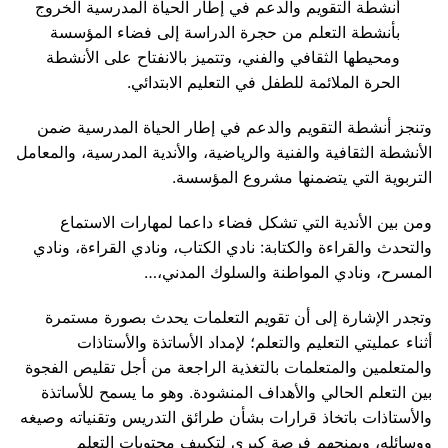
أنشطة التقويم والدعم في إطار الحياة المدرسية الخروج
بأنشطة التعلم من حجرة الدراسة إلى فضاء المؤسسة
ومحيطها الثقافي والفني، وتتميز بالانفتاح على الأنشطة
الحرة الملائمة للطفل في التعليم الابتدائي.
وتنجز أنشطة التقويم والدعم في إطار الحياة المدرسية ضمن
الأنشطة الثقافية والفنية والرياضية، والأندية المدرسية، والمعامل
التربوية التي يتضمنها مشروع المؤسسة.
ومن بين الأندية التي تشكل فضاء داعما لمهارات الاستماع
والتحدث والقراءة والكتابة: نادي الكتاب، ونادي القراءة، ونادي
المسرح، ونادي المواطنة والسلوك المدني،…
وتجدر الإشارة إلى أن تقويم التعلمات يحدث بصورة مستمرة
أثناء عمليتي التعليم والتعلم؛ لإمداد الأساتذة والأستاذات
والمتعلمين والمتعلمات بالتغذية الراجعة من أجل تقليص الفجوة
بين التعلم الحالي والأهداف المنشودة. وهو ما يسمح للأساتذة
والأستاذات باتخاذ قرارات بشأن طرائق التدريس وتقنياته وصيغه
ووسائله، ويمنحهم فرصة كبرى لتكييف محتويات التعلم