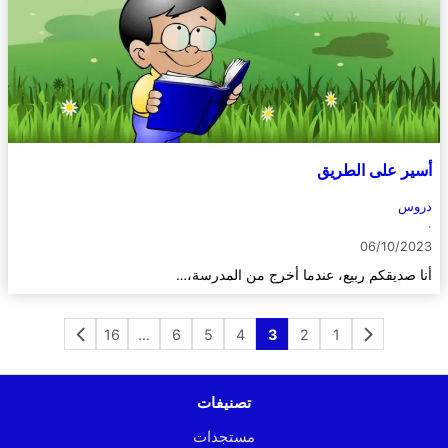
أسير على الطريق
دروس
·
06/10/2023
أنا صديقكم ربيع، عندما أخرج من المدرسة،…
16
…
6
5
4
3
2
1
تصنيفات
مستجدات