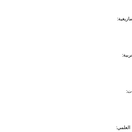
ازيغية:
ربية:
ت:
العلمي: